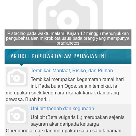
Pistachio pada waktu malam: Kajian 12 minggu menunjukkan
pengubahsuaian mikrobiota usus pada orang yang mempunyai
pradiabetes
ARTIKEL POPULAR DALAM BAHAGIAN INI
Tembikai: Manfaat, Risiko, dan Pilihan
Tembikai merupakan kegemaran ramai hari
ini. Pada bulan Ogos, selain tembikai, ia
merupakan snek kegemaran kanak-kanak dan orang
dewasa. Buah beri...
Ubi bit: faedah dan kegunaan
Ubi bit (Beta vulgaris L.) merupakan sejenis
sayuran akar daripada keluarga
Chenopodiaceae dan merupakan salah satu tanaman